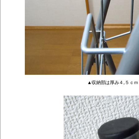
▲収納部は厚み４,５ｃ